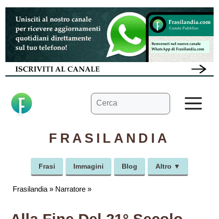
Vai
al
contenuto
Ricerca
M
per:
FRASILANDIA
Frasi
Immagini
Blog
Altro ▼
Frasilandia
»
Narratore
»