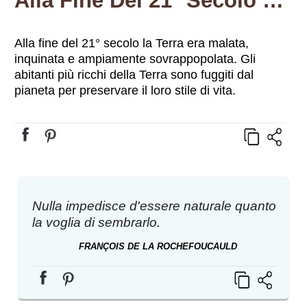
Alla Fine Del 21° Secolo La Terra Era Malata, Inquinata E Ampiamente Sovrappopolata. Gli Abitanti Più Ricchi Della Terra Sono Fuggiti Dal Pianeta Per Preservare Il Loro Stile Di Vita.
Alla fine del 21° secolo la Terra era malata,
inquinata e ampiamente sovrappopolata. Gli
abitanti più ricchi della Terra sono fuggiti dal
pianeta per preservare il loro stile di vita.
Nulla impedisce d'essere naturale quanto
la voglia di sembrarlo.
FRANÇOIS DE LA ROCHEFOUCAULD