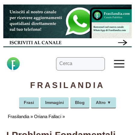
Vai
al
contenuto
Ricerca
M
per:
FRASILANDIA
Frasi
Immagini
Blog
Altro ▼
Frasilandia
»
Oriana Fallaci
»