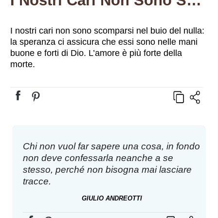
I Nostri Cari Non Sono Scomparsi Nel Buio Del Nulla: La Speranza Ci Assicura Che Essi Sono Nelle Mani Buone E Forti Di Dio. L’amore È Più Forte Della Morte.
I nostri cari non sono scomparsi nel buio del nulla:
la speranza ci assicura che essi sono nelle mani
buone e forti di Dio. L’amore è più forte della
morte.
Chi non vuol far sapere una cosa, in fondo
non deve confessarla neanche a se
stesso, perché non bisogna mai lasciare
tracce.
GIULIO ANDREOTTI