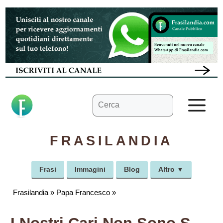
Vai
al
contenuto
Ricerca
M
per:
FRASILANDIA
Frasi
Immagini
Blog
Altro ▼
Frasilandia
»
Papa Francesco
»