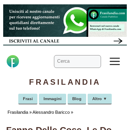
Vai
al
contenuto
Ricerca
M
per:
FRASILANDIA
Frasi
Immagini
Blog
Altro ▼
Frasilandia
»
Alessandro Baricco
»