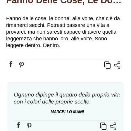
Fanno Delle Cose, Le Donne, Alle Volte, Che C’è Da Rimanerci Secchi. Potresti Passare Una Vita A Provarci: Ma Non Saresti Capace Di Avere Quella Leggerezza Che Hanno Loro, Alle Volte. Sono Leggere Dentro. Dentro.
Fanno delle cose, le donne, alle volte, che c’è da
rimanerci secchi. Potresti passare una vita a
provarci: ma non saresti capace di avere quella
leggerezza che hanno loro, alle volte. Sono
leggere dentro. Dentro.
Ognuno dipinge il quadro della propria vita
con i colori delle proprie scelte.
MARCELLO MAINI