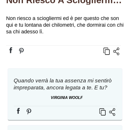
Non Riesco A Sciogliermi Ed È Per Questo Che Son Qui E Tu Lontana Dei Chilometri, Che Dormirai Con Chi Sa Chi Adesso Lì.
Non riesco a sciogliermi ed è per questo che son
qui e tu lontana dei chilometri, che dormirai con chi
sa chi adesso lì.
Quando verrà la tua assenza mi sentirò
impreparata, ancora legata a te. E tu?
VIRGINIA WOOLF