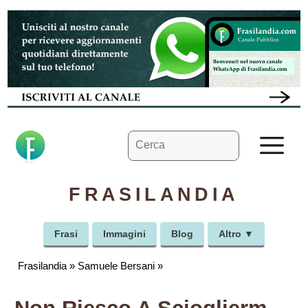
Vai
al
contenuto
Ricerca
M
per:
FRASILANDIA
Frasi
Immagini
Blog
Altro ▼
Frasilandia
»
Samuele Bersani
»