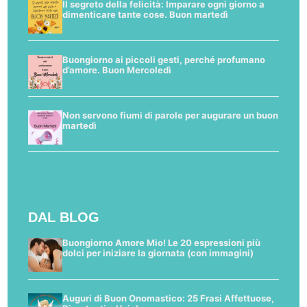
Il segreto della felicità: Imparare ogni giorno a
dimenticare tante cose. Buon martedì
Buongiorno ai piccoli gesti, perché profumano
d’amore. Buon Mercoledì
Non servono fiumi di parole per augurare un buon
martedì
DAL BLOG
Buongiorno Amore Mio! Le 20 espressioni più
dolci per iniziare la giornata (con immagini)
Auguri di Buon Onomastico: 25 Frasi Affettuose,