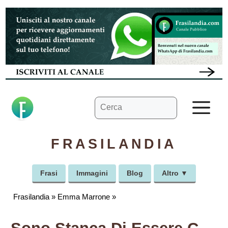
Vai
al
contenuto
Ricerca
M
per:
FRASILANDIA
Frasi
Immagini
Blog
Altro ▼
Frasilandia
»
Emma Marrone
»