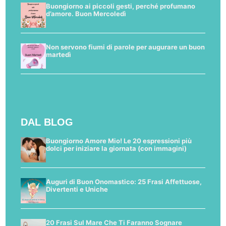
Buongiorno ai piccoli gesti, perché profumano
d’amore. Buon Mercoledì
Non servono fiumi di parole per augurare un buon
martedì
DAL BLOG
Buongiorno Amore Mio! Le 20 espressioni più
dolci per iniziare la giornata (con immagini)
Auguri di Buon Onomastico: 25 Frasi Affettuose,
Divertenti e Uniche
20 Frasi Sul Mare Che Ti Faranno Sognare