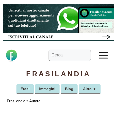
Vai
al
contenuto
Ricerca
M
per:
FRASILANDIA
Frasi
Immagini
Blog
Altro ▼
Frasilandia
»
Autore